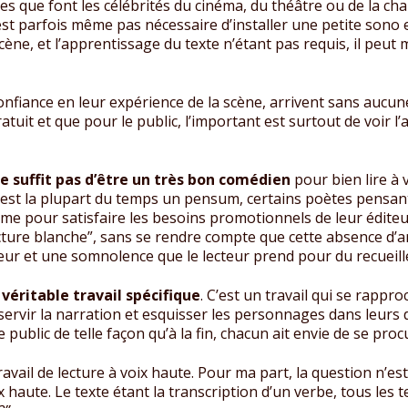
les que font les célébrités du cinéma, du théâtre ou de la ch
est parfois même pas nécessaire d’installer une petite sono et
ène, et l’apprentissage du texte n’étant pas requis, il peu
confiance en leur expérience de la scène, arrivent sans aucun
it et que pour le public, l’important est surtout de voir l’ar
 ne suffit pas d’être un très bon comédien
pour bien lire à 
est la plupart du temps un pensum, certains poètes pensant 
ême pour satisfaire les besoins promotionnels de leur éditeur
ture blanche”, sans se rendre compte que cette absence d’art
eur et une somnolence que le lecteur prend pour du recueil
 véritable travail spécifique
. C’est un travail qui se rappr
servir la narration et esquisser les personnages dans leurs d
 public de telle façon qu’à la fin, chacun ait envie de se procu
ravail de lecture à voix haute. Pour ma part, la question n’est
 haute. Le texte étant la transcription d’un verbe, tous les te