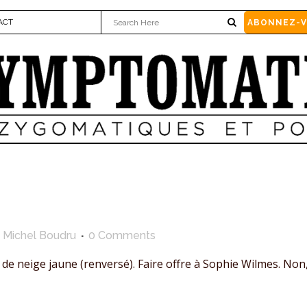
ACT
ABONNEZ-
y
Michel Boudru
0 Comments
e neige jaune (renversé). Faire offre à Sophie Wilmes. Non, 