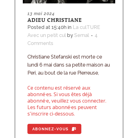
13 mai 2024
ADIEU CHRISTIANE
Posted at 15:40h
in
La culTURE
Avec un petit cul
by
Semal
4
Comments
Christiane Stefanski est morte ce
lundi 6 mai dans sa petite maison au
Peri, au bout de la rue Pierreuse,
Ce contenu est réservé aux
abonné·es. Si vous êtes déjà
abonné·e, veuillez vous connecter.
Les futurs abonné·es peuvent
s'inscrire ci-dessous.
ABONNEZ-VOUS