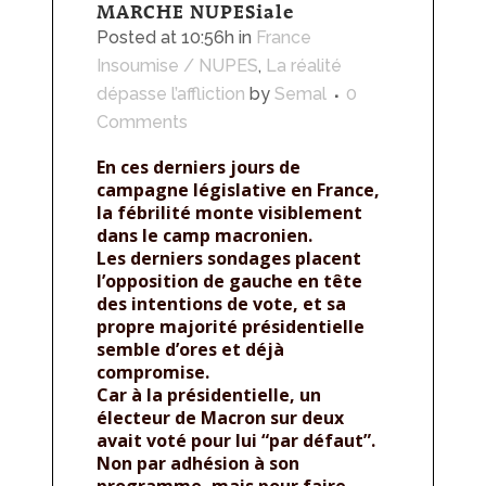
MARCHE NUPESiale
Posted at 10:56h
in
France
Insoumise / NUPES
,
La réalité
dépasse l’affliction
by
Semal
0
Comments
En ces derniers jours de
campagne législative en France,
la fébrilité monte visiblement
dans le camp macronien.
Les derniers sondages placent
l’opposition de gauche en tête
des intentions de vote, et sa
propre majorité présidentielle
semble d’ores et déjà
compromise.
Car à la présidentielle, un
électeur de Macron sur deux
avait voté pour lui “par défaut”.
Non par adhésion à son