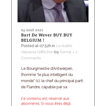
04 août 2021
Bart De Wever BUY BUY
BELGIUM !
Posted at 07:52h
in
La réalité
dépasse l’affliction
by
Semal
2
Comments
Le Bourgmestre d’Antwerpen,
l’homme “le plus intelligent du
monde” (1), le chef du principal parti
de Flandre, capable par sa
Ce contenu est réservé aux
abonné·es. Si vous êtes déjà