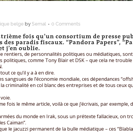
tique belge
by
Semal
0 Comments
uatrième fois qu’un consortium de presse publ
s des paradis fiscaux. “Pandora Papers”, “P
t j’en oublie.
de rentiers, de personnalités politiques ou médiatiques, sont 
politiques, comme Tony Blair et DSK – que cela ne trouble 
N.
out ce qu’il y a à en dire.
, ces sangsues de l’économie mondiale, ces dépendances “offs
a criminalité en col blanc des entreprises et de tous ceux qui
 voie.
ème fois le même article, voilà ce que j’écrivais, par exempl
 armées du monde en Irak, sous un prétexte fallacieux, on tr
les Caïman”.
ue le jacuzzi permanent de la bulle médiatique – ces “Blabl