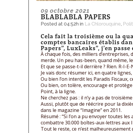
09 octobre 2021
BLABLABLA PAPERS
Posted at 04:52h
in
La Chlorouquine
,
Poli
Cela fait la troisième ou la q
comptes bancaires établis dan
Papers”, LuxLeaks”, j’en passe e
À chaque fois, des milliers d’entreprises, 
merde. Un peu has-been, quand même, les 
Et que se passe-t-il derrière ? Rien. R-I-E-
Je vais donc résumer ici, en quatre lignes, t
Ou bien l’on interdit les Paradis Fiscaux
Ou bien, on tolère, encourage et protège l
Point, à la ligne.
Ne cherchez pas : il n’y a pas de troisième
Aussi, plutôt que de réécrire pour la dixi
dans le magazine “Imagine” en 2011.
Résumé : “Si l’on a pu envoyer toutes les
combattre 30.000 boîtes-aux-lettres aux I
Tout le reste, ce n’est malheureusement q