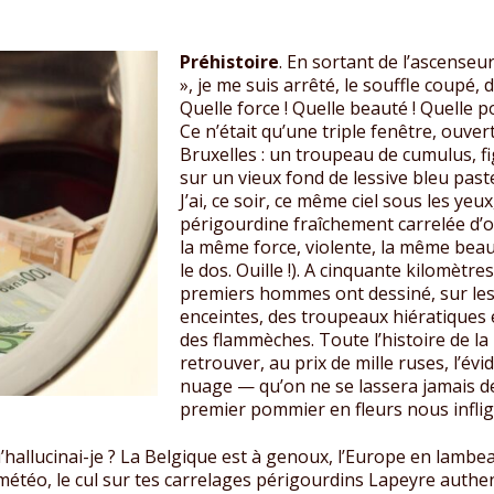
Préhistoire
. En sortant de l’ascenseu
», je me suis arrêté, le souffle coupé
Quelle force ! Quelle beauté ! Quelle po
Ce n’était qu’une triple fenêtre, ouver
Bruxelles : un troupeau de cumulus, f
sur un vieux fond de lessive bleu paste
J’ai, ce soir, ce même ciel sous les ye
périgourdine fraîchement carrelée d’oc
la même force, violente, la même beaut
le dos. Ouille !). A cinquante kilomètres
premiers hommes ont dessiné, sur le
enceintes, des troupeaux hiératiques e
des flammèches. Toute l’histoire de la
retrouver, au prix de mille ruses, l’é
nuage — qu’on ne se lassera jamais de
premier pommier en fleurs nous inflige
’hallucinai-je ? La Belgique est à genoux, l’Europe en lambe
la météo, le cul sur tes carrelages périgourdins Lapeyre auth