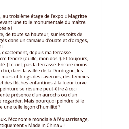
r, au troisième étage de l’expo « Magritte
, devant une toile monumentale du maître.
ésie !
te, de toute sa hauteur, sur les toits de
igés dans un camaïeu d’ouate et d’orages,
l.
ux, exactement, depuis ma terrasse
re tendre (ouille, mon dos !). Et toujours,
é. (Le ciel, pas la terrasse. Encore moins
 d’ici, dans la vallée de la Dordogne, les
s murs oblongs des cavernes, des femmes
t des flèches enfantines à la lueur torve
 peinture se résume peut-être à ceci :
vidente présence d’un aurochs ou d’un
 regarder. Mais pourquoi peindre, si le
 une telle leçon d’humilité ?
aux, l’économie mondiale à l’équarrissage,
entiquement « Made in China » !