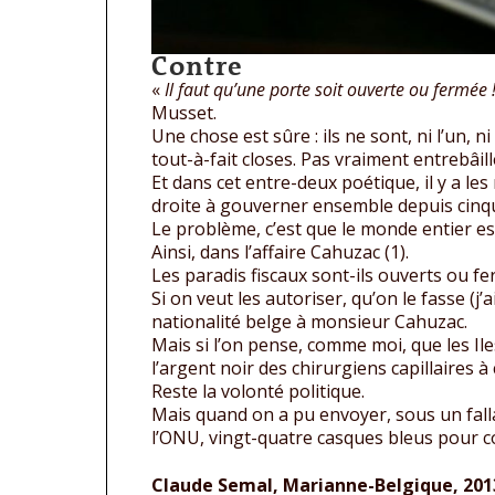
Contre
«
Il faut qu’une porte soit ouverte ou fermée 
Musset.
Une chose est sûre : ils ne sont, ni l’un, n
tout-à-fait closes. Pas vraiment entrebâill
Et dans cet entre-deux poétique, il y a le
droite à gouverner ensemble depuis cinqua
Le problème, c’est que le monde entier es
Ainsi, dans l’affaire Cahuzac (1).
Les paradis fiscaux sont-ils ouverts ou fer
Si on veut les autoriser, qu’on le fasse (j
nationalité belge à monsieur Cahuzac.
Mais si l’on pense, comme moi, que les Il
l’argent noir des chirurgiens capillaires à c
Reste la volonté politique.
Mais quand on a pu envoyer, sous un falla
l’ONU, vingt-quatre casques bleus pour com
Claude Semal, Marianne-Belgique, 201