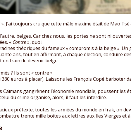
!
». J’ai toujours cru que cette mâle maxime était de Mao Tsé-
i l’autre, belges. Car chez nous, les portes ne sont ni ouverte
ées. «
Contre
», quoi.
s racines théoriques du fameux « compromis à la belge ». Un 
nte ans, tout en affirmant, à chaque élection, conduire des 
t en train de devenir belge.
més ? Ils sont « contre ».
’ai 380 euros à placer). Laissons les François Copé barboter d
es Caïmans gangrènent l’économie mondiale, poussent les éta
elui du crime organisé, alors, il faut les interdire.
cieux prétexte, toutes les armées du monde en Irak, on devr
battre trente mille boîtes aux lettres aux Iles Vierges et à 
3