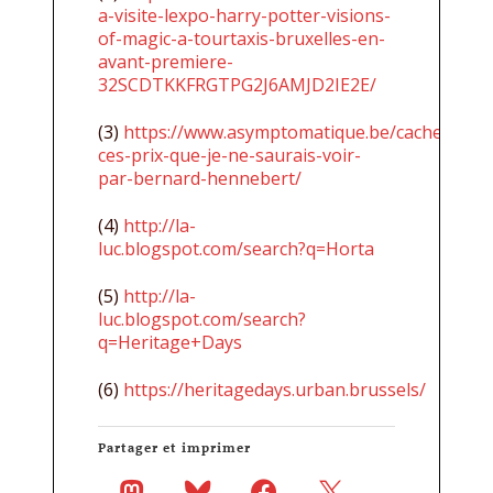
a-visite-lexpo-harry-potter-visions-
of-magic-a-tourtaxis-bruxelles-en-
avant-premiere-
32SCDTKKFRGTPG2J6AMJD2IE2E/
(3)
https://www.asymptomatique.be/cachez-
ces-prix-que-je-ne-saurais-voir-
par-bernard-hennebert/
(4)
http://la-
luc.blogspot.com/search?q=Horta
(5)
http://la-
luc.blogspot.com/search?
q=Heritage+Days
(6)
https://heritagedays.urban.brussels/
Partager et imprimer