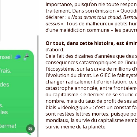
importance, puisqu’on nie toute respons
traitement. Dans son émission « Quotidi
déclarer : «
Nous avons tous chaud, Bernard
dessus
». Tous de malheureux petits hu
d’une malédiction commune – les pauvres
Or tout, dans cette histoire, est ém
d’abord.
Cela fait des dizaines d’années que des s
conséquences catastrophiques de l’indus
l’écosystème, sur la survie de millions 
l’évolution du climat. Le GIEC le fait s
changer radicalement d’orientation, ce q
catastrophe annoncée, entre frontaleme
du capitalisme. Ce dernier ne se soucie e
nombre, mais du taux de profit de ses ac
biais « idéologique » : c’est un constat f
sont restées lettres mortes, puisque po
mondiaux, la survie du capitalisme sem
survie même de la planète.