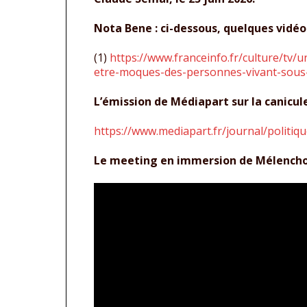
Nota Bene : ci-dessous, quelques vidéos
(1)
https://www.franceinfo.fr/culture/tv/
etre-moques-des-personnes-vivant-sous-l
L’émission de Médiapart sur la canicule
https://www.mediapart.fr/journal/politiq
Le meeting en immersion de Mélenchon s