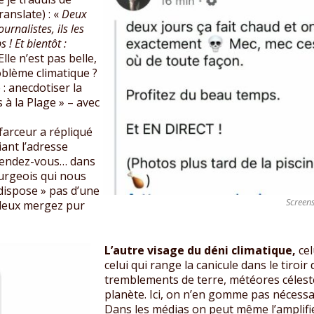
anslate) : «
Deux
urnalistes, ils les
 ! Et bientôt :
Elle n’est pas belle,
oblème climatique ?
 : anecdotiser la
 à la Plage » – avec
farceur a répliqué
iant l’adresse
 rendez-vous… dans
ourgeois qui nous
dispose » pas d’une
Screen
 deux mergez pur
L’autre visage du déni climatique,
cel
celui qui range la canicule dans le tiroi
tremblements de terre, météores célest
planète. Ici, on n’en gomme pas nécessa
Dans les médias on peut même l’amplifie