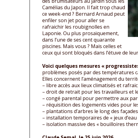
des brumisateurs au jardin sous les
Camélias du Japon. Il fait trop chaud
ce week-end ? Bernard Arnaud peut
enfiler son jet pour aller se
rafraichir les roubignolles en
Laponie. Ou plus prosaïquement,
dans l’une de ses cent quarante
piscines. Mais vous ? Mais celles et
ceux qui sont bloqués dans l’étuve de leur
Voici quelques mesures « progressiste
problèmes posés par des températures ca
Elles concernent l’aménagement du territo
– libre accès aux lieux climatisés et rafra
– droit de retrait pour les travailleurs et 
– congé parental pour permettre aux pare
– réquisition des logements vides pour les
– plantations d’arbres le long des façades
– installation temporaires de « jeux d’eau
– isolation massive des « bouilloires the
Claude Semal, le 25 juin 2026.