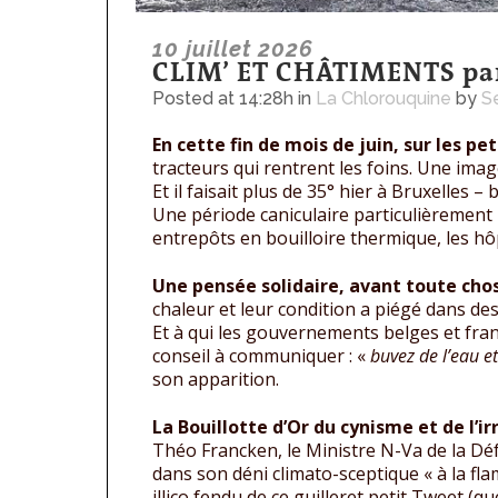
10 juillet 2026
CLIM’ ET CHÂTIMENTS pa
Posted at 14:28h
in
La Chlorouquine
by
S
En cette fin de mois de juin, sur les pe
tracteurs qui rentrent les foins. Une imag
Et il faisait plus de 35° hier à Bruxelles 
Une période caniculaire particulièrement 
entrepôts en bouilloire thermique, les h
Une pensée solidaire, avant toute cho
chaleur et leur condition a piégé dans des
Et à qui les gouvernements belges et fr
conseil à communiquer : «
buvez de l’eau et
son apparition.
La Bouillotte d’Or du cynisme et de l’i
Théo Francken, le Ministre N-Va de la D
dans son déni climato-sceptique « à la fla
illico fendu de ce guilleret petit Tweet (qu