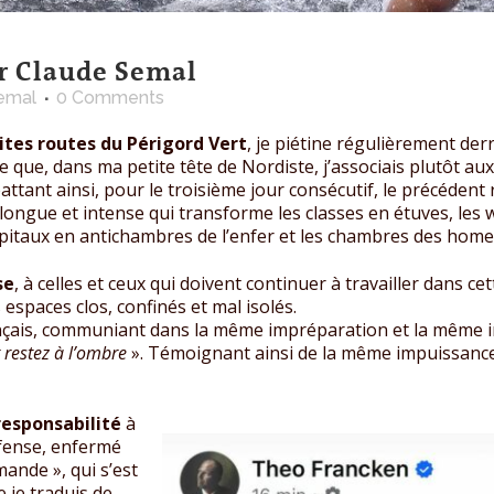
r Claude Semal
emal
0 Comments
tites routes du Périgord Vert
, je piétine régulièrement der
e que, dans ma petite tête de Nordiste, j’associais plutôt aux
– battant ainsi, pour le troisième jour consécutif, le précéden
longue et intense qui transforme les classes en étuves, les
ôpitaux en antichambres de l’enfer et les chambres des home
se
, à celles et ceux qui doivent continuer à travailler dans cet
 espaces clos, confinés et mal isolés.
ançais, communiant dans la même impréparation et la même i
 restez à l’ombre
». Témoignant ainsi de la même impuissance à
rresponsabilité
à
éfense, enfermé
mande », qui s’est
e je traduis de