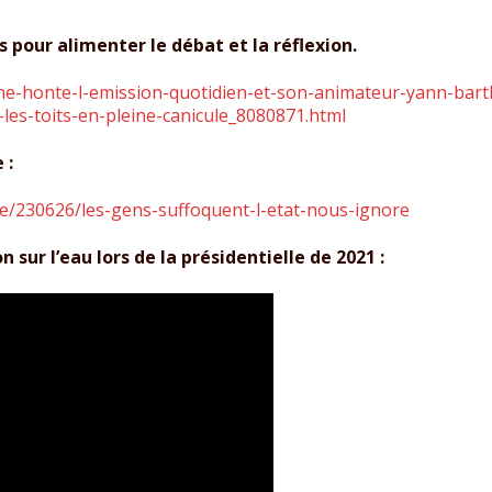
 pour alimenter le débat et la réflexion.
une-honte-l-emission-quotidien-et-son-animateur-yann-bart
es-toits-en-pleine-canicule_8080871.html
 :
ue/230626/les-gens-suffoquent-l-etat-nous-ignore
ur l’eau lors de la présidentielle de 2021 :