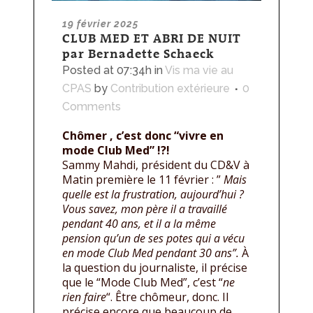
19 février 2025
CLUB MED ET ABRI DE NUIT
par Bernadette Schaeck
Posted at 07:34h
in
Vis ma vie au
CPAS
by
Contribution extérieure
0
Comments
Chômer , c’est donc “vivre en
mode Club Med” !?!
Sammy Mahdi, président du CD&V à
Matin première le 11 février : ”
Mais
quelle est la frustration, aujourd’hui ?
Vous savez, mon père il a travaillé
pendant 40 ans, et il a la même
pension qu’un de ses potes qui a vécu
en mode Club Med pendant 30 ans”.
À
la question du journaliste, il précise
que le “Mode Club Med”, c’est “
ne
rien faire
“. Être chômeur, donc. Il
précise encore que beaucoup de