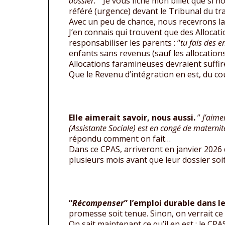
dossier.
” Je vous fiche mon billet que s
référé (urgence) devant le Tribunal du tr
Avec un peu de chance, nous recevrons la
J’en connais qui trouvent que des Allocatio
responsabiliser les parents : “
tu fais des 
enfants sans revenus (sauf les allocation
Allocations faramineuses devraient suffir
Que le Revenu d’intégration en est, du cou
Elle aimerait savoir, nous aussi.
”
J’aime
(Assistante Sociale) est en congé de maternit
répondu comment on fait…
Dans ce CPAS, arriveront en janvier 2026 d
plusieurs mois avant que leur dossier soit 
“
Récompenser
” l’emploi durable dans l
promesse soit tenue. Sinon, on verrait ce q
On sait maintenant ce qu’il en est : le CP