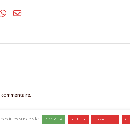
n commentaire.
des frites sur ce site.
ACCEPTER
REJETER
En savoir plus
GE
CONFIDENTIALITE
CGV