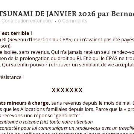
TSUNAMI DE JANVIER 2026 par Berna
y
Contribution extérieure
0 Comments
 est terrible !
on RI (Revenu d’Insertion du CPAS) qui n’avaient pas été payé
sson).
e isolée, sans revenus. Qui n’a jamais raté un seul rendez-v
n de la prolongation du droit au RI. Et à qui le CPAS ne trou
e. Qui va enfin pouvoir retrouver un semblant de vie accept
ésistance !
X X X X X X X
nts mineurs à charge,
sans revenus depuis le mois de mai.
s que les Allocations familiales depuis lors. Parce que la « p
s recevons une réponse “gentillette” :
tionné à retenue (sic) toute notre attention.
contactée pour lui communiquer un rendez-vous avec un travailleu