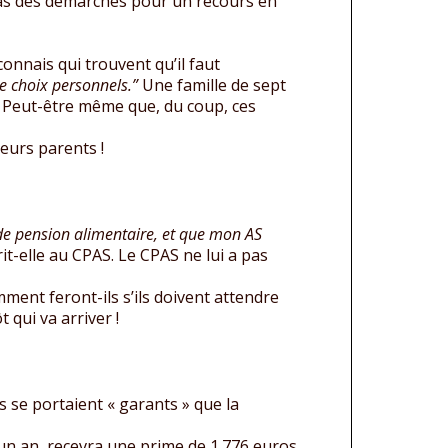
pas des démarches pour un recours en
connais qui trouvent qu’il faut
de choix personnels.”
Une famille de sept
e. Peut-être même que, du coup, ces
leurs parents !
de pension alimentaire, et que mon AS
rit-elle au CPAS. Le CPAS ne lui a pas
ment feront-ils s’ils doivent attendre
 qui va arriver !
 se portaient « garants » que la
 un an, recevra une prime de 1.776 euros.