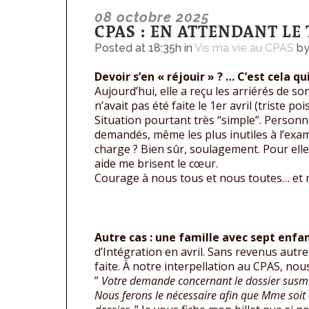
08 octobre 2025
CPAS : EN ATTENDANT LE 
Posted at 18:35h
in
Vis ma vie au CPAS
b
Devoir s’en « réjouir » ? … C’est cela qui
Aujourd’hui, elle a reçu les arriérés de s
n’avait pas été faite le 1er avril (triste poi
Situation pourtant très “simple”. Personn
demandés, même les plus inutiles à l’exame
charge ? Bien sûr, soulagement. Pour ell
aide me brisent le cœur.
Courage à nous tous et nous toutes… et r
Autre cas : une famille avec sept enfa
d’Intégration en avril. Sans revenus autre
faite. À notre interpellation au CPAS, nou
”
Votre demande concernant le dossier susmen
Nous ferons le nécessaire afin que Mme soit 