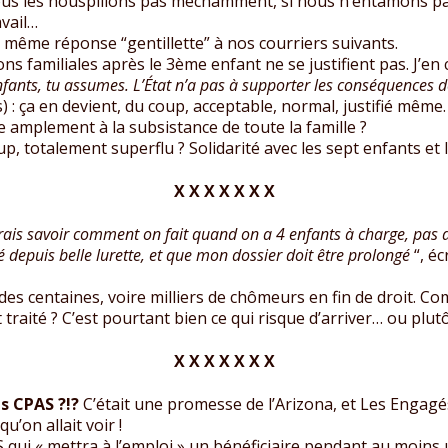
i nous les houspillons pas méchamment, si nous n’entamons 
avail…
 même réponse “gentillette” à nos courriers suivants.
ns familiales après le 3ème enfant ne se justifient pas. J’en 
enfants, tu assumes. L’État n’a pas à supporter les conséquences 
s) : ça en devient, du coup, acceptable, normal, justifié mêm
e amplement à la subsistance de toute la famille ?
p, totalement superflu ? Solidarité avec les sept enfants et 
X X X X X X X
rais savoir comment on fait quand on a 4 enfants à charge, pas 
é depuis belle lurette, et que mon dossier doit être prolongé
“, éc
es centaines, voire milliers de chômeurs en fin de droit. Com
traité ? C’est pourtant bien ce qui risque d’arriver… ou plutôt
X X X X X X X
es CPAS ?!?
C’était une promesse de l’Arizona, et Les Engagés
u’on allait voir !
AS qui « mettra à l’emploi » un bénéficiaire pendant au moins