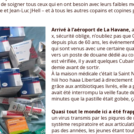
de soigner tous ceux qui en ont besoin avec leurs faibles m
 et Jean-Luc JHell – et à tous les autres copains et copines 
Arrivé à l’aéroport de La Havane,
a
x, sécurité oblige, n’oubliez pas qu
depuis plus de 60 ans, les événement
qui sont venus avec une certaine qua
vers un poste de douane dédié au co
est vérifiée, il y avait quelques Cub
demie avant de sortir.
À la maison médicale c’était la Saint
hiii hoo haaa Libertad à directement 
grâce aux antibiotiques livrés, elle a 
avait été interrompu la veille faute de
minutes que la pastille était gobée, ça 
Quasi tout le monde ici a été fra
un virus transmis par les piqures de 
système respiratoire et aux articulat
pas des années, les jeunes étant tou