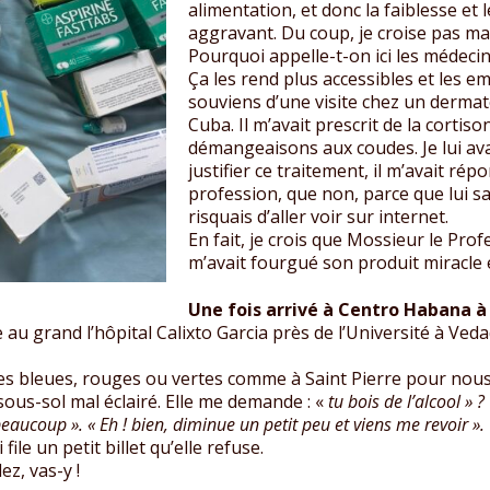
alimentation, et donc la faiblesse et
aggravant. Du coup, je croise pas ma
Pourquoi appelle-t-on ici les médeci
Ça les rend plus accessibles et les e
souviens d’une visite chez un dermat
Cuba. Il m’avait prescrit de la corti
démangeaisons aux coudes. Je lui ava
justifier ce traitement, il m’avait ré
profession, que non, parce que lui sav
risquais d’aller voir sur internet.
En fait, je crois que Mossieur le Prof
m’avait fourgué son produit miracle
Une fois arrivé à Centro Habana à
 au grand l’hôpital Calixto Garcia près de l’Université à Ved
es bleues, rouges ou vertes comme à Saint Pierre pour nous gu
 sous-sol mal éclairé. Elle me demande : «
tu bois de l’alcool » ?
eaucoup ». « Eh ! bien, diminue un petit peu et viens me revoir ».
ile un petit billet qu’elle refuse.
ez, vas-y !