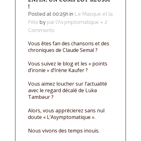
!
Posted at 00:25h
in
Le Masque et la
Frite
by
par l'Asymptomatique
2
Comments
Vous êtes fan des chansons et des
chroniques de Claude Semal ?
Vous suivez le blog et les « points
d’ironie » d’Irène Kaufer ?
Vous aimez loucher sur l’actualité
avec le regard décalé de Lukǝ
Tambǝur ?
Alors, vous apprécierez sans nul
doute « L’Asymptomatique ».
Nous vivons des temps inouïs.