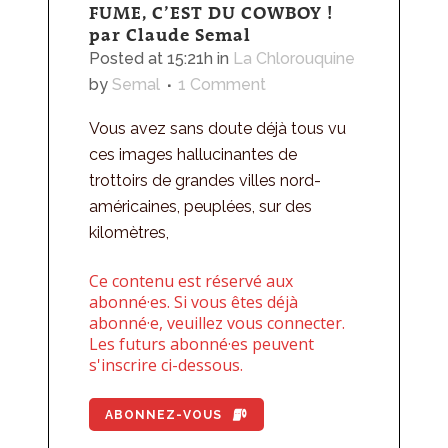
FUME, C’EST DU COWBOY !
par Claude Semal
Posted at 15:21h
in
La Chlorouquine
by
Semal
1 Comment
Vous avez sans doute déjà tous vu
ces images hallucinantes de
trottoirs de grandes villes nord-
américaines, peuplées, sur des
kilomètres,
Ce contenu est réservé aux
abonné·es. Si vous êtes déjà
abonné·e, veuillez vous connecter.
Les futurs abonné·es peuvent
s'inscrire ci-dessous.
ABONNEZ-VOUS