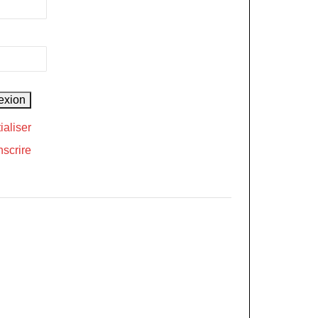
ialiser
nscrire