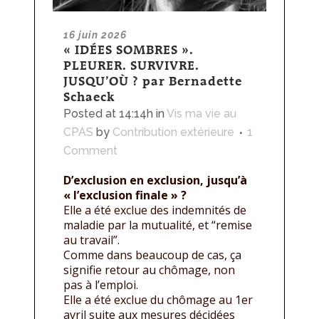
16 juin 2026
« IDÉES SOMBRES ».
PLEURER. SURVIVRE.
JUSQU’OÙ ? par Bernadette
Schaeck
Posted at 14:14h
in
Vis ma vie au
CPAS
by
Contribution extérieure
1
Comment
D’exclusion en exclusion, jusqu’à
« l’exclusion finale » ?
Elle a été exclue des indemnités de
maladie par la mutualité, et “remise
au travail”.
Comme dans beaucoup de cas, ça
signifie retour au chômage, non
pas à l’emploi.
Elle a été exclue du chômage au 1er
avril suite aux mesures décidées