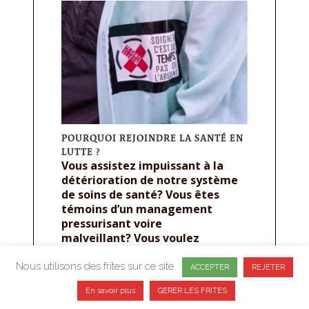
POURQUOI REJOINDRE LA SANTÉ EN
LUTTE ?
Vous assistez impuissant à la
détérioration de notre système
de soins de santé? Vous êtes
témoins d’un management
pressurisant voire
malveillant? Vous voulez
remettre l’humain au cœur des
soins? Vous estimez que votre
Nous utilisons des frites sur ce site.
ACCEPTER
REJETER
métier est avant tout un service
En savoir plus
GERER LES FRITES
aux personnes et non un business