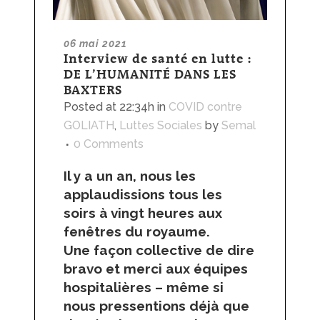
06 mai 2021
Interview de santé en lutte :
DE L’HUMANITÉ DANS LES
BAXTERS
Posted at 22:34h
in
COVID contre
GOLIATH
,
Luttes Sociales
by
Semal
0 Comments
Il y a un an, nous les
applaudissions tous les
soirs à vingt heures aux
fenêtres du royaume.
Une façon collective de dire
bravo et merci aux équipes
hospitalières – même si
nous pressentions déjà que