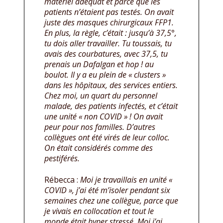
matériel adéquat et parce que les
patients n’étaient pas testés. On avait
juste des masques chirurgicaux FFP1.
En plus, la règle, c’était : jusqu’à 37,5°,
tu dois aller travailler. Tu toussais, tu
avais des courbatures, avec 37,5, tu
prenais un Dafalgan et hop ! au
boulot. Il y a eu plein de « clusters »
dans les hôpitaux, des services entiers.
Chez moi, un quart du personnel
malade, des patients infectés, et c’était
une unité « non COVID » ! On avait
peur pour nos familles. D’autres
collègues ont été virés de leur colloc.
On était considérés comme des
pestiférés.
Rébecca :
Moi je travaillais en unité «
COVID », j’ai été m’isoler pendant six
semaines chez une collègue, parce que
je vivais en collocation et tout le
monde était hyper stressé. Moi j’ai