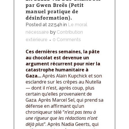
par Gwen Breës (Petit
manuel pratique de
désinformation).
Posted at 22:54h
in
Le moral
nécessaire
by
Contribution
extérieure
0 Comments
Ces dernières semaines, la pâte
au chocolat est devenue un
argument récurrent pour nier la
catastrophe humanitaire à
Gaza…
Après Alain Kupchick et son
esclandre sur les crêpes au Nutella
— dont il n’est, après coup, plus
certain qu’elles provenaient de
Gaza. Après Marcel Sel, qui prend sa
défense en affirmant qu’un
chroniqueur télé “
n’est pas tenu à
une rigueur que les rédactions n’ont
déjà plus
“. Après Nadia Geerts, qui