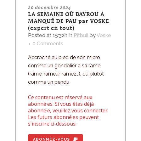
20 décembre 2024
LA SEMAINE OÙ BAYROU A
MANQUÉ DE PAU par VOSKE
(expert en tout)
Posted at 15:32h
in
Pitbull
by
Voske
0 Comments
Accroché au pied de son micro
comme un gondolier à sa rame
(rame, rameur, ramez…), ou plutôt
comme un pendu
Ce contenu est réservé aux
abonné·es. Si vous êtes déjà
abonné·e, veuillez vous connecter.
Les futurs abonné·es peuvent
s'inscrire ci-dessous.
ABONNEZ-VOUS