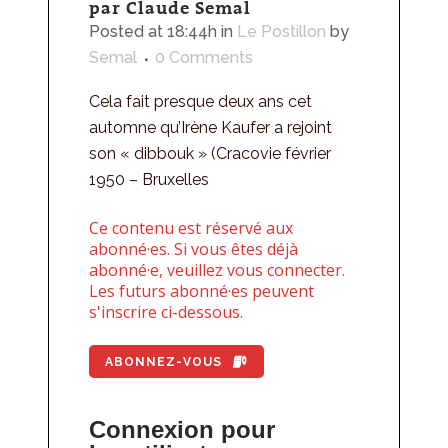
par Claude Semal
Posted at 18:44h
in
Le Postillon
by
Semal
0 Comments
Cela fait presque deux ans cet
automne qu’Irène Kaufer a rejoint
son « dibbouk » (Cracovie février
1950 – Bruxelles
Ce contenu est réservé aux
abonné·es. Si vous êtes déjà
abonné·e, veuillez vous connecter.
Les futurs abonné·es peuvent
s'inscrire ci-dessous.
ABONNEZ-VOUS
Connexion pour