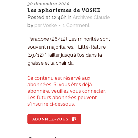
30 décembre 2020
Les aphorismes de VOSKE
Posted at 12:46h
in
Archives Claude
by
par Voske
1 Comment
Paradoxe (26/12) Les minorités sont
souvent majoritaires. Litté-Rature
(19/12) “Tailler jusqu’à l’os dans la
graisse et la chair du
Ce contenu est réservé aux
abonné·es. Si vous êtes déjà
abonné·e, veuillez vous connecter.
Les futurs abonné·es peuvent
s'inscrire ci-dessous.
ABONNEZ-VOUS