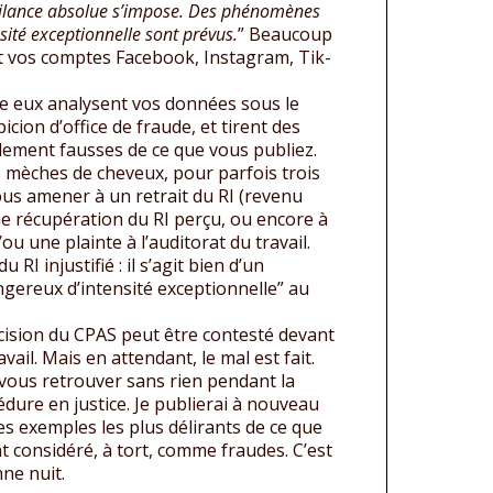
igilance absolue s’impose. Des phénomènes
sité exceptionnelle sont prévus.
” Beaucoup
t vos comptes Facebook, Instagram, Tik-
e eux analysent vos données sous le
icion d’office de fraude, et tirent des
lement fausses de ce que vous publiez.
 mèches de cheveux, pour parfois trois
vous amener à un retrait du RI (revenu
une récupération du RI perçu, ou encore à
ou une plainte à l’auditorat du travail.
u RI injustifié : il s’agit bien d’un
ereux d’intensité exceptionnelle” au
cision du CPAS peut être contesté devant
avail. Mais en attendant, le mal est fait.
vous retrouver sans rien pendant la
édure en justice. Je publierai à nouveau
es exemples les plus délirants de ce que
t considéré, à tort, comme fraudes. C’est
nne nuit.