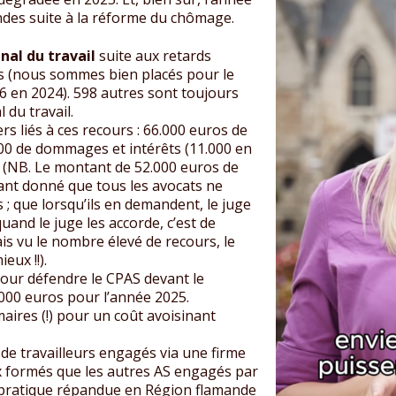
ndes suite à la réforme du chômage.
nal du travail
suite aux retards
rs (nous sommes bien placés pour le
86 en 2024). 598 autres sont toujours
 du travail.
rs liés à ces recours : 66.000 euros de
000 de dommages et intérêts (11.000 en
. (NB. Le montant de 52.000 euros de
ant donné que tous les avocats ne
 que lorsqu’ils en demandent, le juge
uand le juge les accorde, c’est de
is vu le nombre élevé de recours, le
eux !!).
pour défendre le CPAS devant le
.000 euros pour l’année 2025.
maires (!) pour un coût avoisinant
t de travailleurs engagés via une firme
ux formés que les autres AS engagés par
ne pratique répandue en Région flamande