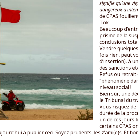
signifie qu’une v
dangereux d’inten
de CPAS fouillen
Tok.
Beaucoup d’entr
prisme de la susp
conclusions tota
Vendre quelques
fois rien, peut 
d’insertion), à 
des sanctions et/
Refus ou retrait d
“phénomène dang
niveau social !
Bien sûr, une dé
le Tribunal du tr
Vous risquez de 
durée de la proc
un de ces jours l
certains CPAS on
ourd’hui à publier ceci. Soyez prudents, les z’ami(e)s. Et bo