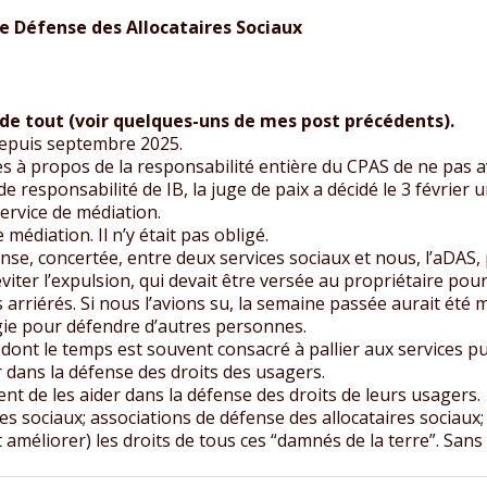
e Défense des Allocataires Sociaux
de tout (voir quelques-uns de mes post précédents).
 depuis septembre 2025.
es à propos de la responsabilité entière du CPAS de ne pas av
e responsabilité de IB, la juge de paix a décidé le 3 févrie
ervice de médiation.
médiation. Il n’y était pas obligé.
nse, concertée, entre deux services sociaux et nous, l’aDAS, 
er l’expulsion, qui devait être versée au propriétaire pour l
s arriérés. Si nous l’avions su, la semaine passée aurait été 
gie pour défendre d’autres personnes.
 dont le temps est souvent consacré à pallier aux services pub
r dans la défense des droits des usagers.
nt de les aider dans la défense des droits de leurs usagers.
es sociaux; associations de défense des allocataires sociaux; s
t améliorer) les droits de tous ces “damnés de la terre”. Sans ç