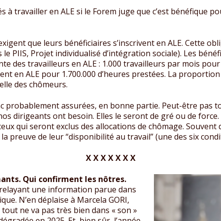
à travailler en ALE si le Forem juge que c’est bénéfique pour
igent que leurs bénéficiaires s’inscrivent en ALE. Cette obli
s le PIIS, Projet individualisé d’intégration sociale). Les bén
te des travailleurs en ALE : 1.000 travailleurs par mois po
ent en ALE pour 1.700.000 d’heures prestées. La proportion d
elle des chômeurs.
onc probablement assurées, en bonne partie. Peut-être pas t
 nos dirigeants ont besoin. Elles le seront de gré ou de force
eux qui seront exclus des allocations de chômage. Souvent d
la preuve de leur “disponibilité au travail” (une des six condit
X X X X X X X
ants. Qui confirment les nôtres.
, relayant une information parue dans
hique. N’en déplaise à Marcela GORI,
tout ne va pas très bien dans « son »
égradée en 2025. Et, bien sûr, l’année