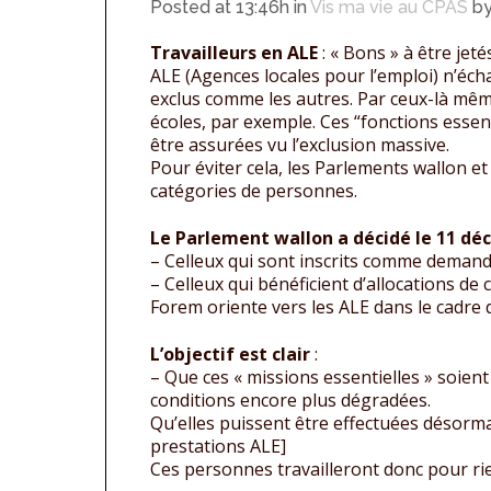
Posted at 13:46h
in
Vis ma vie au CPAS
b
Travailleurs en ALE
: « Bons » à être jet
ALE (Agences locales pour l’emploi) n’éch
exclus comme les autres. Par ceux-là même
écoles, par exemple. Ces “fonctions essent
être assurées vu l’exclusion massive.
Pour éviter cela, les Parlements wallon e
catégories de personnes.
Le Parlement wallon a décidé le 11 d
– Celleux qui sont inscrits comme demand
– Celleux qui bénéficient d’allocations de
Forem oriente vers les ALE dans le cadre d
L’objectif est clair
:
– Que ces « missions essentielles » soient
conditions encore plus dégradées.
Qu’elles puissent être effectuées désorma
prestations ALE]
Ces personnes travailleront donc pour ri