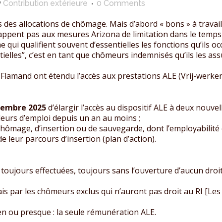
y
Contribution extérieure
0 Comments
és des allocations de chômage. Mais d’abord « bons » à travai
appent pas aux mesures Arizona de limitation dans le temps 
 qui qualifient souvent d’essentielles les fonctions qu’ils 
ielles”, c’est en tant que chômeurs indemnisés qu’ils les ass
t Flamand ont étendu l’accès aux prestations ALE (Vrij-werk
écembre 2025
d’élargir l’accès au dispositif ALE à deux nouv
eurs d’emploi depuis un an au moins ;
 chômage, d’insertion ou de sauvegarde, dont l’employabilité e
e leur parcours d’insertion (plan d’action).
 toujours effectuées, toujours sans l’ouverture d’aucun droit 
is par les chômeurs exclus qui n’auront pas droit au RI [Les 
en ou presque : la seule rémunération ALE.