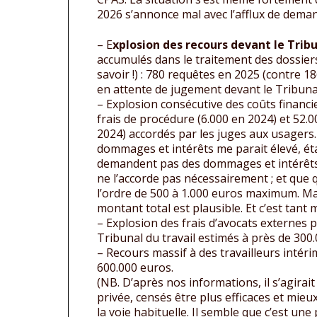
2026 s’annonce mal avec l’afflux de dema
– E
xplosion des recours devant le Tribu
accumulés dans le traitement des dossie
savoir !) : 780 requêtes en 2025 (contre 1
en attente de jugement devant le Tribunal
– Explosion consécutive des coûts financie
frais de procédure (6.000 en 2024) et 52.
2024) accordés par les juges aux usagers
dommages et intérêts me parait élevé, ét
demandent pas des dommages et intérêts ;
ne l’accorde pas nécessairement ; et que q
l’ordre de 500 à 1.000 euros maximum. Ma
montant total est plausible. Et c’est tant mi
– Explosion des frais d’avocats externes 
Tribunal du travail estimés à près de 300
– Recours massif à des travailleurs intéri
600.000 euros.
(NB. D’après nos informations, il s’agirai
privée, censés être plus efficaces et mie
la voie habituelle. Il semble que c’est u