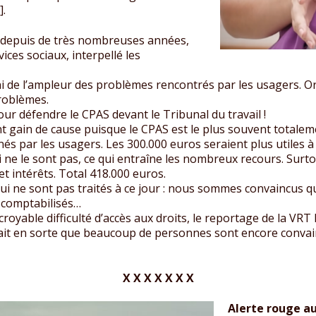
].
depuis de très nombreuses années,
ices sociaux, interpellé les
 de l’ampleur des problèmes rencontrés par les usagers. Or, s
roblèmes.
ur défendre le CPAS devant le Tribunal du travail !
gain de cause puisque le CPAS est le plus souvent totalement
s par les usagers. Les 300.000 euros seraient plus utiles à
ui ne le sont pas, ce qui entraîne les nombreux recours. Surto
 intérêts. Total 418.000 euros.
i ne sont pas traités à ce jour : nous sommes convaincus qu’
s comptabilisés…
royable difficulté d’accès aux droits, le reportage de la VRT l
 fait en sorte que beaucoup de personnes sont encore conva
X X X X X X X
Alerte rouge au