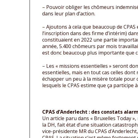
– Pouvoir obliger les chômeurs indemnisés 
dans leur plan d’action.
– Ajoutons à cela que beaucoup de CPAS ex
l’inscription dans des firme d’intérim) dan
constituaient en 2022 une partie importan
année, 5.400 chômeurs par mois travaillai
est donc beaucoup plus importante que c
– Les « missions essentielles » seront d
essentielles, mais en tout cas celles dont
échapper un peu à la misère totale pour c
lesquels le CPAS estime que ça participe à 
CPAS d’Anderlecht : des constats alarm
Un article paru dans « Bruxelles Today »
la DH, fait état d’une situation catastrop
vice-présidente MR du CPAS d’Anderlecht, 
CPAS. La situation s’est même fortement d