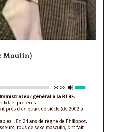
c Moulin)
Utilisez
00:00
les
ministrateur général à la RTBF.
flèches
ndidats préférés.
haut/bas
ant près d’un quart de siècle (de 2002 à
pour
uables… En 24 ans de règne de Philippot,
augmenter
seurs, tous de sexe masculin, ont fait
ou