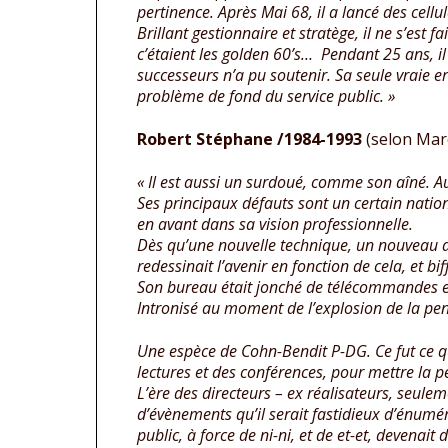
pertinence. Après Mai 68, il a lancé des cell
Brillant gestionnaire et stratège, il ne s’est 
c’étaient les golden 60’s…
Pendant 25 ans, il
successeurs n’a pu soutenir. Sa seule vraie err
problème de fond du service public. »
Robert Stéphane /1984-1993
(selon Mar
« Il est aussi un surdoué, comme son aîné. Autr
Ses principaux défauts sont un certain natio
en avant dans sa vision professionnelle.
Dès qu’une nouvelle technique, un nouveau dé
redessinait l’avenir en fonction de cela, et bi
Son bureau était jonché de télécommandes et d’
Intronisé au moment de l’explosion de la pensée
Une espèce de Cohn-Bendit P-DG. Ce fut ce qu’
lectures et des conférences, pour mettre la p
L’ère des directeurs – ex réalisateurs, seule
d’évènements qu’il serait fastidieux d’énumé
public, à force de ni-ni, et de et-et, devenait 