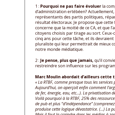
1 :
Pourquoi ne pas faire évoluer
la com
d’administration ertébéen? Actuellement, 
représentants des partis politiques, répa
résultat électoraux. Je propose que cette
concerne que la moitié de ce CA, et que l
citoyens choisis par tirage au sort. Ceux-
cinq ans pour cette tâche, et ils devraien
pluraliste qui leur permettrait de mieux c
notre monde médiatique.
2 :
Je pense, plus que jamais,
qu’il convi
restreindre son influence sur les progra
Marc Moulin abordait d’ailleurs cette t
« La RTBF, comme presque tous les services p
Aujourd’hui, on aperçoit enfin comment l’arg
de fer, énergie, eau, etc…). La privatisation 
Voilà pourquoi à la RTBF, 25% des ressource
de pub et plus “d’indépendance” (comprenez :
produise cette logique dévastatrice. (…) La p
Mais il faut la craindre dans les médias à zap