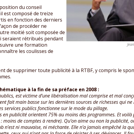
position du conseil
il est composé de treize
rtis en fonction des derniers
 façon de procéder ne
’autre moitié soit composée de
ci seraient rétribués pendant
Jean
t suivre une formation
onnaître les coulisses de
ent de supprimer toute publicité à la RTBF, y compris le spo
mmes.
hématique à la fin de sa préface en 2008 :
ublics, est victime d’une libéralisation mal comprise et mal conç
ent fait main basse sur les dernières sources de richesses qui ne
des services publics fonctionne sur le mode du pillage.
s en publicité orientent 75% au moins des programmes. Et voilà
 moins de comptes à rendre). Qu’on aime ou non la publicité, on 
ub n’est ni mauvaise, ni méchante. Elle n’a jamais empêché la qual
ette, ceux qui n’ont pas la force de résister à ses déviances. Il fa