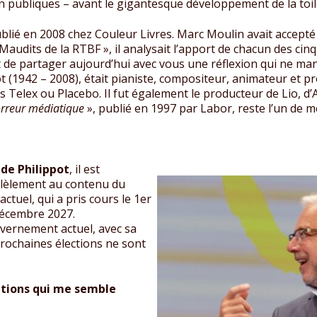
on publiques – avant le gigantesque développement de la toil
blié en 2008 chez Couleur Livres. Marc Moulin avait accepté
 Maudits de la RTBF », il analysait l’apport de chacun des cin
t de partager aujourd’hui avec vous une réflexion qui ne ma
ôt (1942 – 2008), était pianiste, compositeur, animateur et 
Telex ou Placebo. Il fut également le producteur de Lio, d’
orreur médiatique
», publié en 1997 par Labor, reste l’un de me
 de Philippot
, il est
llèlement au contenu du
ctuel, qui a pris cours le 1er
 décembre 2027.
vernement actuel, avec sa
rochaines élections ne sont
sitions qui me semble