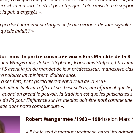
nce et sa maison. Ce n’est pas utopique. Cela consistera à suppr
e la pub a engagés ».
 perdre énormément d’argent ». Je me permets de vous signaler u
qu’elle induit ?
»
it ainsi la partie consacrée aux « Rois Maudits de la RT
ert Wangermée, Robert Stéphane, Jean-Louis Stalport, Christian D
e PS avant la fin du mandat de leur prédécesseur, manœuvre class
revendiquer un minimum d’alternance.
 ses fiefs, tient particulièrement à celui de la RTBF.
and même lu Alvin Toffler et ses best-sellers, qui affirment que l
s, quand on prend le pouvoir, la tradition est que les putschistes 
 du PS pour l’influence sur les médias doit être noté comme une
ratie dans notre communauté ».
Robert Wangermée /1960 – 1984
(selon Marc 
« Il fut le seul à marquer vraiment, parmi les admi