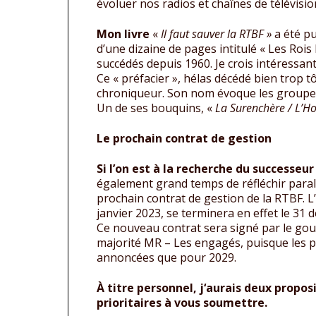
évoluer nos radios et chaînes de télévisi
Mon livre
«
Il faut sauver la RTBF »
a été pu
d’une dizaine de pages intitulé « Les Rois
succédés depuis 1960. Je crois intéressan
Ce « préfacier », hélas décédé bien trop t
chroniqueur. Son nom évoque les groupes 
Un de ses bouquins, «
La Surenchère / L’H
Le prochain contrat de gestion
Si l’on est à la recherche du successeur
également grand temps de réfléchir para
prochain contrat de gestion de la RTBF. L’a
janvier 2023, se terminera en effet le 31
Ce nouveau contrat sera signé par le gou
majorité MR – Les engagés, puisque les p
annoncées que pour 2029.
À titre personnel, j‘aurais deux propo
prioritaires à vous soumettre.