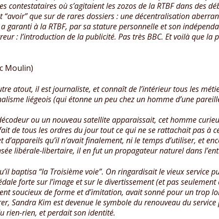
ules contestataires où s’agitaient les zozos de la RTBF dans des dé
fait “avoir” que sur de rares dossiers : une décentralisation aberra
 a garanti à la RTBF, par sa stature personnelle et son indépenda
eur : l’introduction de la publicité. Pas très BBC. Et voilà que la
c Moulin)
e atout, il est journaliste, et connaît de l’intérieur tous les mét
nalisme liégeois (qui étonne un peu chez un homme d’une pareille
codeur ou un nouveau satellite apparaissait, cet homme curieux et
ffait de tous les ordres du jour tout ce qui ne se rattachait pas à c
appareils qu’il n’avait finalement, ni le temps d’utiliser, et enc
 libérale-libertaire, il en fut un propagateur naturel dans l’entrep
il baptisa “la Troisième voie”. On ringardisait le vieux service 
édale forte sur l’image et sur le divertissement (et pas seulement
ment soucieux de forme et d’imitation, avait sonné pour un trop l
rer, Sandra Kim est devenue le symbole du renouveau du service pu
du rien-rien, et perdait son identité.