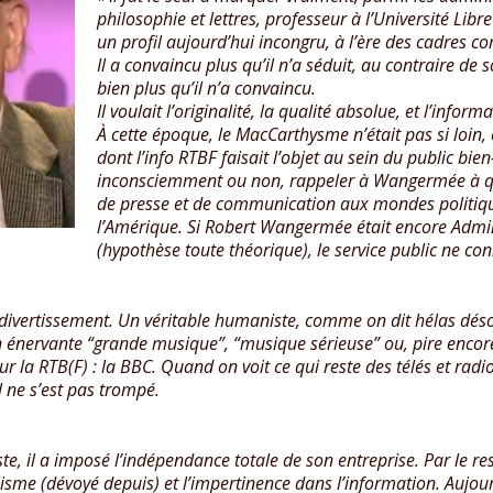
philosophie et lettres, professeur à l’Université Lib
un profil aujourd’hui incongru, à l’ère des cadres 
Il a convaincu plus qu’il n’a séduit, au contraire de
bien plus qu’il n’a convaincu.
Il voulait l’originalité, la qualité absolue, et l’info
À cette époque, le MacCarthysme n’était pas si loin,
dont l’info RTBF faisait l’objet au sein du public bie
inconsciemment ou non, rappeler à Wangermée à qu
de presse et de communication aux mondes politiq
l’Amérique. Si Robert Wangermée était encore Admin
(hypothèse toute théorique), le service public ne co
e divertissement. Un véritable humaniste, comme on dit hélas dé
 énervante “grande musique”, “musique sérieuse” ou, pire encore, 
r la RTB(F) : la BBC. Quand on voit ce qui reste des télés et ra
l ne s’est pas trompé.
e, il a imposé l’indépendance totale de son entreprise. Par le r
sme (dévoyé depuis) et l’impertinence dans l’information. Aujourd