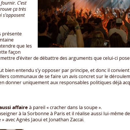
ournir. C’est
rouve ça très
i s’opposent
s présente
ntaine
ntendre que les
ette façon
rmettre d’éviter de débattre des arguments que celui-ci pos
ut bien entendu s’y opposer par principe, et donc il convient 
lers communaux de se faire un avis concret sur le déroulement
as d’en donner uniquement aux responsables politiques déjà acq
aussi affaire
à pareil « cracher dans la soupe ».
’enseigner à la Sorbonne à Paris et il réalise aussi lui-même 
ie » avec Agnès Jaoui et Jonathan Zaccaï.