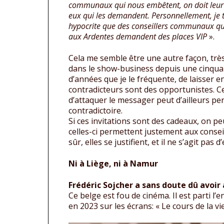
communaux qui nous embêtent, on doit leur f
eux qui les demandent. Personnellement, je t
hypocrite que des conseillers communaux qu
aux Ardentes demandent des places VIP
».
Cela me semble être une autre façon, trè
dans le show-business depuis une cinqua
d’années que je le fréquente, de laisser e
contradicteurs sont des opportunistes. C
d’attaquer le messager peut d’ailleurs pe
contradictoire.
Si ces invitations sont des cadeaux, on pe
celles-ci permettent justement aux conseil
sûr, elles se justifient, et il ne s’agit p
Ni à Liège, ni à Namur
Frédéric Sojcher a sans doute dû avoir 
Ce belge est fou de cinéma. Il est parti l
en 2023 sur les écrans: « Le cours de la v