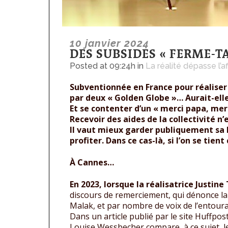
10 janvier 2024
DES SUBSIDES « FERME-TA
Posted at 09:24h
in
La réalité dépasse l’af
Subventionnée en France pour réaliser 
par deux « Golden Globe »… Aurait-ell
Et se contenter d’un « merci papa, me
Recevoir des aides de la collectivité n’
Il vaut mieux garder publiquement sa l
profiter. Dans ce cas-là, si l’on se tient
À Cannes…
En 2023, lorsque la réalisatrice Justine 
discours de remerciement, qui dénonce la 
Malak, et par nombre de voix de l’entou
Dans un article publié par le site Huffpost
Louise Wessbecher compare, à ce sujet, le