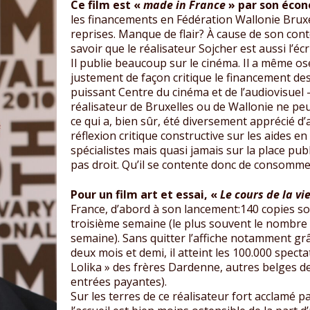
Ce film est «
made in France
» par son écon
les financements en Fédération Wallonie Bruxel
reprises. Manque de flair? À cause de son cont
savoir que le réalisateur Sojcher est aussi l’écr
Il publie beaucoup sur le cinéma. Il a même os
justement de façon critique le financement de
puissant Centre du cinéma et de l’audiovisuel 
réalisateur de Bruxelles ou de Wallonie ne peu
ce qui a, bien sûr, été diversement apprécié d
réflexion critique constructive sur les aides e
spécialistes mais quasi jamais sur la place pub
pas droit. Qu’il se contente donc de consommer
Pour un film art et essai, «
Le cours de la vi
France, d’abord à son lancement:140 copies son
troisième semaine (le plus souvent le nombre 
semaine). Sans quitter l’affiche notamment grâ
deux mois et demi, il atteint les 100.000 specta
Lolika » des frères Dardenne, autres belges 
entrées payantes).
Sur les terres de ce réalisateur fort acclamé 