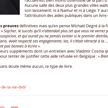
l’accueil est bien moins ostensible de la part 
Aucune salle des deux plus grandes villes wallo
son lancement: ni à Namur et ni à Liège. Y aurait
l’attribution des aides publiques dans un liv
es preuves
définitives mais qu’en pense Michaël Degré à la f
t «
Sojcher, le succès qu’il n’attendait plus (et que vous ne verrez 
uspicion, et qui aurait pu ne jamais exister si le premier distribu
ario, avait respecté ses engagements: las, il s’était rétracté à la 
nt pas bonnes à écrire
».
sieurs suppléments dont un entretien avec Vladimir Cosma qu
r tenter de justifier cette aide refusée en Belgique : «
Bien
 sans doute même aucun, ce type de livre.
-de-la-vie-dvd/