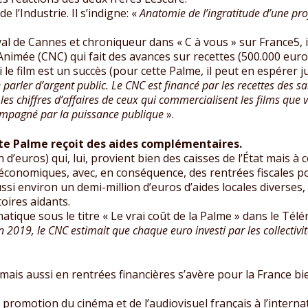
 l’Industrie. Il s’indigne: «
Anatomie de l’ingratitude d’une pro
val de Cannes et chroniqueur dans « C à vous » sur France5, 
nimée (CNC) qui fait des avances sur recettes (500.000 euros
 le film est un succès (pour cette Palme, il peut en espérer j
 parler d’argent public. Le CNC est financé par les recettes des sa
 les chiffres d’affaires de ceux qui commercialisent les films que
compagné par la puissance publique
».
te Palme reçoit des aides complémentaires.
n d’euros) qui, lui, provient bien des caisses de l’État mais 
conomiques, avec, en conséquence, des rentrées fiscales po
ssi environ un demi-million d’euros d’aides locales diverses, 
oires aidants.
tique sous le titre « Le vrai coût de la Palme » dans le Télér
n 2019, le CNC estimait que chaque euro investi par les collectivi
mais aussi en rentrées financières s’avère pour la France bi
promotion du cinéma et de l’audiovisuel français à l’internati