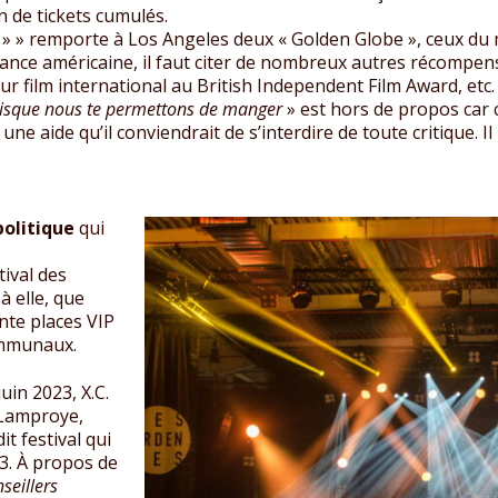
n de tickets cumulés.
 » » remporte à Los Angeles deux « Golden Globe », ceux du m
ance américaine, il faut citer de nombreux autres récompens
ur film international au British Independent Film Award, etc.
puisque nous te permettons de manger
» est hors de propos car c
une aide qu’il conviendrait de s’interdire de toute critique. Il
politique
qui
tival des
à elle, que
ente places VIP
communaux.
uin 2023, X.C.
 Lamproye,
t festival qui
3. À propos de
eillers