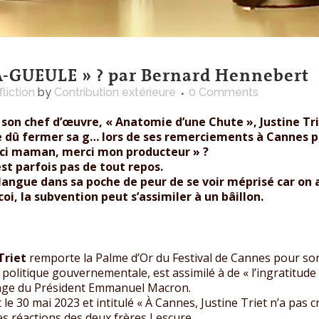
-GUEULE » ? par Bernard Hennebert
fliction
by
Contribution extérieure
0 Comments
son chef d’œuvre, « Anatomie d’une Chute », Justine Tri
e dû fermer sa g… lors de ses remerciements à Cannes po
rci maman, merci mon producteur » ?
est parfois pas de tout repos.
angue dans sa poche de peur de se voir méprisé car on a
 coi, la subvention peut s’assimiler à un bâillon.
Triet
remporte la Palme d’Or du Festival de Cannes pour son
politique gouvernementale, est assimilé à de « l’ingratitude 
rage du Président Emmanuel Macron.
 le 30 mai 2023 et intitulé « À Cannes, Justine Triet n’a pas 
s réactions des deux frères Lescure.