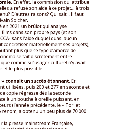
omie.
En effet, la commission qui attribue
les a refusé son aide à ce projet… à trois
enu? D’autres raisons? Qui sait… Il faut
ivain Sojcher.
é en 2021 un brûlot qui analyse
s films dans son propre pays (et son
-CCA- sans l’aide duquel quasi aucun
t concrétiser matériellement ses projets),
’autant plus que ce type d’amorce de
n cinéma se fait discrètement entre
lique comme si l’usager culturel n’y avait
 et le plus possible.
e
» connait un succès étonnant
. En
t utilisées, puis 200 et 277 en seconde et
de copie régresse dès la seconde
ce à un bouche à oreille puissant, en
teurs (l’année précédente, le « Tori et
de renom, a obtenu un peu plus de 70.000
par la presse mainstream Française,