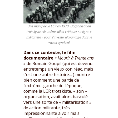
Une manif de la LCR en 1973. L’organisation
trotskyste elle-même allait critiquer sa ligne «
militariste » pour s’investir d’avantage dans le
travail syndical.
Dans ce contexte, le film
documentaire
«
Mourir à Trente ans
» de Romain Goupil (qui est devenu
entretemps un vieux con réac, mais
c’est une autre histoire… ) montre
bien comment une partie de
l’extrême-gauche de l’époque,
comme la LCR trotskiste, « son »
organisation, avait alors basculé
vers une sorte de « militarisation »
de action militante, très
impressionnante à voir mais