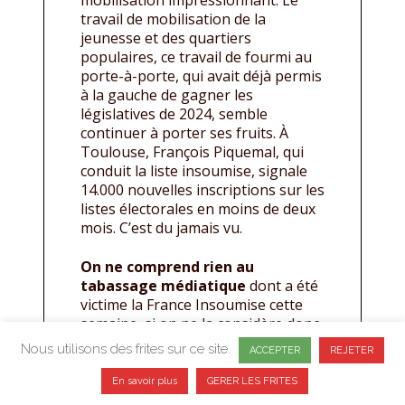
travail de mobilisation de la
jeunesse et des quartiers
populaires, ce travail de fourmi au
porte-à-porte, qui avait déjà permis
à la gauche de gagner les
législatives de 2024, semble
continuer à porter ses fruits. À
Toulouse, François Piquemal, qui
conduit la liste insoumise, signale
14.000 nouvelles inscriptions sur les
listes électorales en moins de deux
mois. C’est du jamais vu.
On ne comprend rien au
tabassage médiatique
dont a été
victime la France Insoumise cette
semaine, si on ne la considère donc
pas aussi comme une «
panique
Nous utilisons des frites sur ce site.
ACCEPTER
REJETER
morale
» de la bourgeoisie et de ses
alliés face à cette force qui se lève.
En savoir plus
GERER LES FRITES
C’est particulièrement vrai à