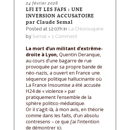
24 février 2026
LFI ET LES FAFS : UNE
INVERSION ACCUSATOIRE
par Claude Semal
Posted at 12:07h
in
La Chlorouquine
by
Semal
1 Comment
La mort d’un militant d’extrême-
droite à Lyon,
Quentin Deranque,
au cours d’une bagarre de rue
provoquée par sa propre bande de
néo-nazis, a ouvert en France une
séquence politique hallucinante où
La France Insoumise a été accusée
H24 de « violence » par
pratiquement l’ensemble de la
sphère politico-médiatique.
Or il s’agit-là, à mon avis, en théorie
comme dans les faits, d’un absolu
contresens – ce que j’ai l’intention
de démontrer ici.