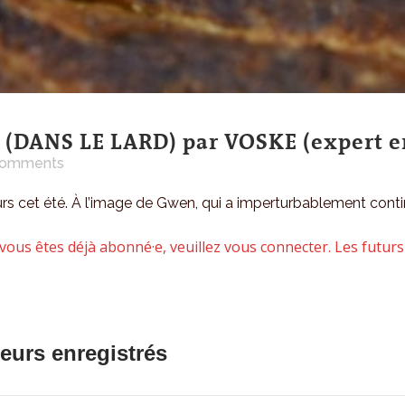
DANS LE LARD) par VOSKE (expert en
Comments
s cet été. À l’image de Gwen, qui a imperturbablement conti
vous êtes déjà abonné·e, veuillez vous connecter. Les futurs
teurs enregistrés