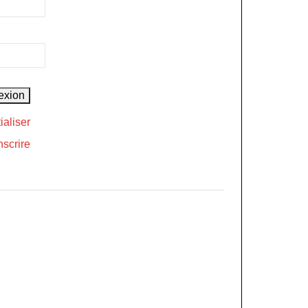
ialiser
nscrire