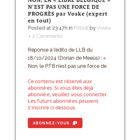
N’EST PAS UNE FORCE DE
PROGRÈS par Voske (expert
en tout)
Posted at 23:47h
in
Pitbull
by
Voske
2 Comments
Réponse à l’édito de LLB du
18/10/2024 (Dorian de Meeûs) : «
Non, le PTB n’est pas une force de
Ce contenu est réservé aux
abonné·es. Si vous êtes déjà
abonné·e, veuillez vous connecter.
Les futurs abonné·es peuvent
s'inscrire ci-dessous.
ABONNEZ-VOUS