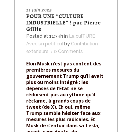
11 juin 2025
POUR UNE “CULTURE
INDUSTRIELLE” ! par Pierre
Gillis
Posted at 11:39h
in
La culTURE
Avec un petit cul
by
Contribution
extérieure
0 Comments
Elon Musk n’est pas content des
premières mesures du
gouvernement Trump qu’il avait
plus ou moins intégré : les
dépenses de l’Etat ne se
réduisent pas au rythme qu’il
réclame, à grands coups de
tweet (de X). Eh oui, même
Trump semble hésiter face aux
mesures les plus radicales. Et
Musk de s’enfuir dans sa Tesla,
avant, sans doute, de