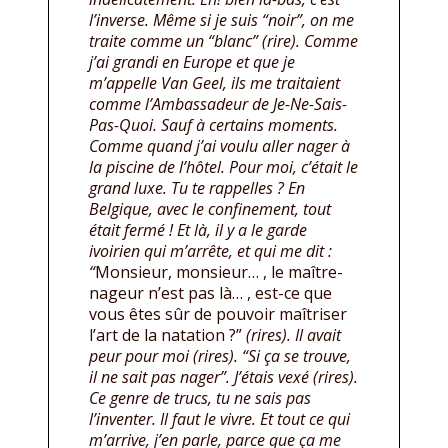
l’inverse. Même si je suis “noir”, on me
traite comme un “blanc” (rire). Comme
j’ai grandi en Europe et que je
m’appelle Van Geel, ils me traitaient
comme l’Ambassadeur de Je-Ne-Sais-
Pas-Quoi. Sauf à certains moments.
Comme quand j’ai voulu aller nager à
la piscine de l’hôtel. Pour moi, c’était le
grand luxe. Tu te rappelles ? En
Belgique, avec le confinement, tout
était fermé !
Et là, il y a le garde
ivoirien qui m’arrête, et qui me dit :
“
Monsieur, monsieur… , le maître-
nageur n’est pas là… , est-ce que
vous êtes sûr de pouvoir maîtriser
l’art de la natation ?”
(rires). Il avait
peur pour moi (rires). “Si ça se trouve,
il ne sait pas nager”. J’étais vexé (rires).
Ce genre de trucs, tu ne sais pas
l’inventer. Il faut le vivre. Et tout ce qui
m’arrive, j’en parle, parce que ça me