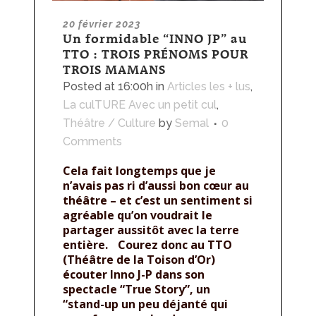
20 février 2023
Un formidable “INNO JP” au
TTO : TROIS PRÉNOMS POUR
TROIS MAMANS
Posted at 16:00h
in
Articles les + lus
,
La culTURE Avec un petit cul
,
Théâtre / Culture
by
Semal
0
Comments
Cela fait longtemps que je
n’avais pas ri d’aussi bon cœur au
théâtre – et c’est un sentiment si
agréable qu’on voudrait le
partager aussitôt avec la terre
entière. Courez donc au TTO
(Théâtre de la Toison d’Or)
écouter Inno J-P dans son
spectacle “True Story”, un
“stand-up un peu déjanté qui