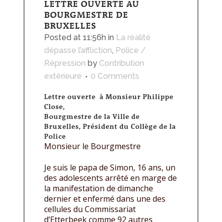
LETTRE OUVERTE AU
BOURGMESTRE DE
BRUXELLES
Posted at 11:56h
in
La réalité
dépasse l’affliction
,
Police /
Répression
by
Contribution
extérieure
0 Comments
Lettre ouverte à Monsieur Philippe
Close,
Bourgmestre de la Ville de
Bruxelles, Président du Collège de la
Police
Monsieur le Bourgmestre
Je suis le papa de Simon, 16 ans, un
des adolescents arrêté en marge de
la manifestation de dimanche
dernier et enfermé dans une des
cellules du Commissariat
d’Etterbeek comme 92 autres