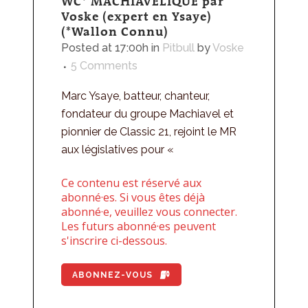
WC* MACHIAVÉLIQUE par
Voske (expert en Ysaye)
(*Wallon Connu)
Posted at 17:00h
in
Pitbull
by
Voske
5 Comments
Marc Ysaye, batteur, chanteur,
fondateur du groupe Machiavel et
pionnier de Classic 21, rejoint le MR
aux législatives pour «
Ce contenu est réservé aux
abonné·es. Si vous êtes déjà
abonné·e, veuillez vous connecter.
Les futurs abonné·es peuvent
s'inscrire ci-dessous.
ABONNEZ-VOUS