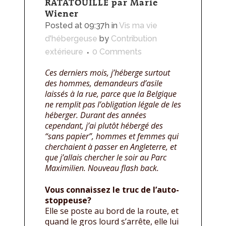
RATATOUILLE par Marie
Wiener
Posted at 09:37h
in
Vis ma vie
d'hébergeuse
by
Contribution
extérieure
0 Comments
Ces derniers mois, j’héberge surtout
des hommes, demandeurs d’asile
laissés à la rue, parce que la Belgique
ne remplit pas l’obligation légale de les
héberger. Durant des années
cependant, j’ai plutôt hébergé des
“sans papier”, hommes et femmes qui
cherchaient à passer en Angleterre, et
que j’allais chercher le soir au Parc
Maximilien. Nouveau flash back.
Vous connaissez le truc de l’auto-
stoppeuse?
Elle se poste au bord de la route, et
quand le gros lourd s’arrête, elle lui