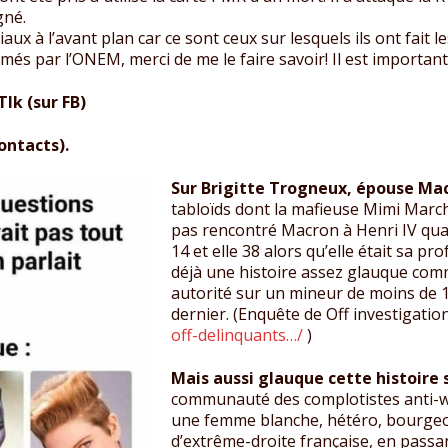
gné.
iaux à l’avant plan car ce sont ceux sur lesquels ils ont fait l
més par l’ONEM, merci de me le faire savoir! Il est important
lk (sur FB)
contacts).
Sur Brigitte Trogneux, épouse Ma
tabloïds dont la mafieuse Mimi Marcha
pas rencontré Macron à Henri IV quand
14 et elle 38 alors qu’elle était sa pr
déjà une histoire assez glauque comm
autorité sur un mineur de moins de 1
dernier. (Enquête de Off investigation
off-delinquants…/
)
Mais aussi glauque cette histoire s
communauté des complotistes anti-wo
une femme blanche, hétéro, bourgeoi
d’extrême-droite française, en passa