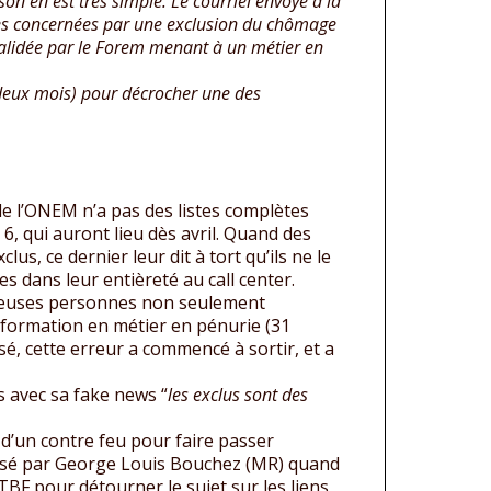
son en est très simple. Le courriel envoyé à la
nes concernées par une exclusion du chômage
n validée par le Forem menant à un métier en
e deux mois) pour décrocher une des
 de l’ONEM n’a pas des listes complètes
6, qui auront lieu dès avril. Quand des
s, ce dernier leur dit à tort qu’ils ne le
es dans leur entièreté au call center.
mbreuses personnes non seulement
e formation en métier en pénurie (31
é, cette erreur a commencé à sortir, et a
s avec sa fake news “
les exclus sont des
 d’un contre feu pour faire passer
ilisé par George Louis Bouchez (MR) quand
 RTBF pour détourner le sujet sur les liens