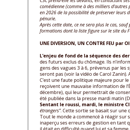
CSC prend-elle les devants, en contactant ses 
comédienne (comme à des milliers d’autres 
en 2026 de la possibilité de préserver leurs 
pénurie.
Après cette date, ce ne sera plus le cas, sa
formations dont la liste figure sur le site du
UNE DIVERSION, UN CONTRE FEU par Oliv
L’enjeu de fond de la séquence des dern
des futurs exclus du chômage. Ils n’inform
gens des vagues 3 à 6, prévenus par les syn
seront pas (voir la vidéo de Carol Zanin). 
C’est une faute politique majeure pour l
reçoivent une mauvaise information de l’É
décembre), qui leur permettrait de conser
été publiée dans la presse mardi matin (D
Sentant le roussi, mardi, le ministre C
étrangers”
. Cette sortie se basait sur une 
Tout le monde a commencé à réagir sur sa f
inaperçu ses erreurs de gestion en tant 
il était en difficulté quand lui et sa femme