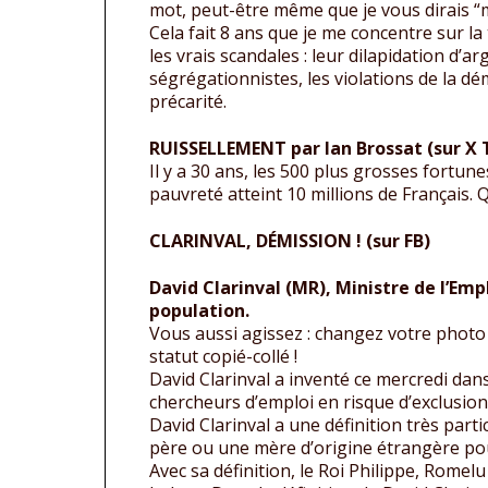
mot, peut-être même que je vous dirais “m
Cela fait 8 ans que je me concentre sur l
les vrais scandales : leur dilapidation d’ar
ségrégationnistes, les violations de la dé
précarité.
RUISSELLEMENT par Ian Brossat (sur X 
Il y a 30 ans, les 500 plus grosses fortun
pauvreté atteint 10 millions de Français. 
CLARINVAL, DÉMISSION ! (sur FB)
David Clarinval (MR), Ministre de l’Emp
population.
Vous aussi agissez : changez votre photo d
statut copié-collé !
David Clarinval a inventé ce mercredi da
chercheurs d’emploi en risque d’exclusio
David Clarinval a une définition très particu
père ou une mère d’origine étrangère po
Avec sa définition, le Roi Philippe, Rome