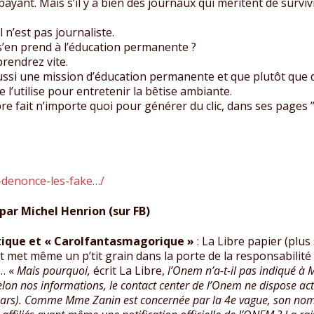
est payant. Mais s’il y a bien des journaux qui méritent de surv
l n’est pas journaliste.
’en prend à l’éducation permanente ?
prendrez vite.
si une mission d’éducation permanente et que plutôt que d’e
le l’utilise pour entretenir la bêtise ambiante.
bre fait n’importe quoi pour générer du clic, dans ses pages ”
sc-denonce-les-fake…/
ar Michel Henrion (sur FB)
tique et « Carolfantasmagorique »
: La Libre papier (plus
 et met même un p’tit grain dans la porte de la responsabilité
m… «
Mais pourquoi,
écrit La Libre,
l’Onem n’a-t-il pas indiqué à 
lon nos informations, le contact center de l’Onem ne dispose act
mars). Comme Mme Zanin est concernée par la 4e vague, son nom 