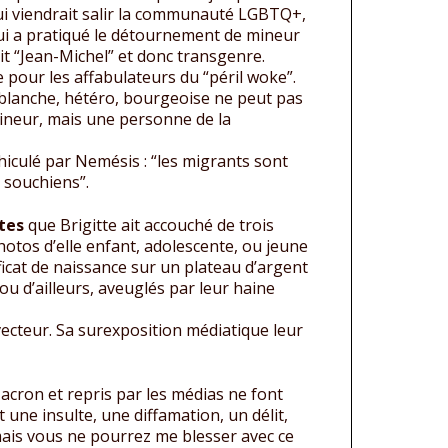
ui viendrait salir la communauté LGBTQ+,
qui a pratiqué le détournement de mineur
ait “Jean-Michel” et donc transgenre.
 pour les affabulateurs du “péril woke”.
blanche, hétéro, bourgeoise ne peut pas
neur, mais une personne de la
éhiculé par Nemésis : “les migrants sont
n souchiens”.
tes
que Brigitte ait accouché de trois
photos d’elle enfant, adolescente, ou jeune
ficat de naissance sur un plateau d’argent
ou d’ailleurs, aveuglés par leur haine
 vecteur. Sa surexposition médiatique leur
Macron et repris par les médias ne font
une insulte, une diffamation, un délit,
amais vous ne pourrez me blesser avec ce