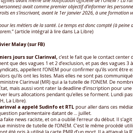
affiliés avant même une notification officielle de l’ONEM ? La rai
personnes) avait comme premier objectif d’informer les person
droits en s’inscrivant, avant le 1er janvier 2026, à une formatio
uf pour les métiers de la santé. Le temps est donc compté (à pein
 Forem.
” (article intégral à lire dans La Libre)
ier Malay (sur FB)
iers jours sur Clarinval,
c’est le fait que le contact center
ent que des vagues 1 et 2 d’exclusion, et pas des vagues 3 à 
dicats, appellent l’ONEM pour confirmer qu’ils vont être exclu
Alors qu’ils ont les listes. Mais elles ne sont pas communiqué
e ministre Clarinval (MR) qui a la tutelle de l’ONEM. De no
tat, mais aussi vont rater la deadline d’inscription pour un
ver leurs allocations pendant qu’elles se forment. Lundi pass
H, La Libre).
larinval a appelé Sudinfo et RTL
pour aller dans ces média
question parlementaire datant de … juillet.
ake news raciste, et on a oublié l’erreur du début. Il s’agit
que ministre de tutelle de l’ONEM. C’est le même procédé ut
 ont été pris à utilisé la carte PMR d’un mort. Il a attaqué la