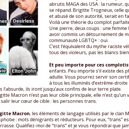
abrutis MAGA des USA : la rumeur, q
se répand. Brigitte Trogneux, celle 
et abusé de son autorité, serait en f
Voilà une théorie du complot parfaite
Une pierre, deux coups : une femme 
avoir commis un détournement de mi
communauté LGBTQ+ : oui.
C’est l’équivalent du mythe raciste v
tous des violeurs, pas les blancs bie
Et peu importe pour ces complotis
enfants. Peu importe s’il existe des 
adulte. Vous pourrez servir son certi
à tous les illuminés d’extrême-droite 
 l’absurde, ils iront jusqu’aux confins de leur terre plate.
itte Macron n’est pas leur cible principale, elle n’est qu’un
lir leur cœur de cible : les personnes trans.
igitte Macron
, les éléments de langage utilisés par le clan 
phobe : mots dénigrants et réducteurs. Pour eux, “trans” est 
barrasse. Qualifiez-moi de “trans” et je vous répondrai que j