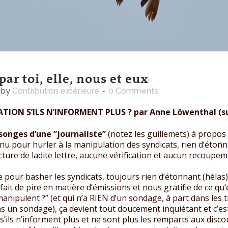
ar toi, elle, nous et eux
by
Contribution extérieure
0 Comments
TION S’ILS N’INFORMENT PLUS ? par Anne Löwenthal (su
songes d’une ”journaliste”
(notez les guillemets) à propos 
u pour hurler à la manipulation des syndicats, rien d’étonn
ture de ladite lettre, aucune vérification et aucun recoupem
 pour basher les syndicats, toujours rien d’étonnant (hélas)
 fait de pire en matière d’émissions et nous gratifie de ce qu
manipulent ?” (et qui n’a RIEN d’un sondage, à part dans les 
pas un sondage), ça devient tout doucement inquiétant et c’e
s’ils n’informent plus et ne sont plus les remparts aux disc