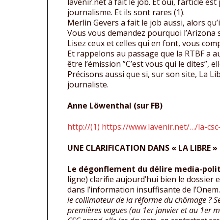
lavenir.net a fait le job. Et oui, l’article 
journalisme. Et ils sont rares (1).
Merlin Gevers a fait le job aussi, alors qu’i
Vous vous demandez pourquoi l’Arizona s
Lisez ceux et celles qui en font, vous com
Et rappelons au passage que la RTBF a aus
être l’émission ”C’est vous qui le dites”, el
Précisons aussi que si, sur son site, La Li
journaliste.
Anne Löwenthal (sur FB)
http://(1) https://www.lavenir.net/…/la-c
UNE CLARIFICATION DANS « LA LIBRE » p
Le dégonflement du délire media-poli
ligne) clarifie aujourd’hui bien le dossier
dans l’information insuffisante de l’One
le collimateur de la réforme du chômage ? Se
premières vagues (au 1er janvier et au 1er 