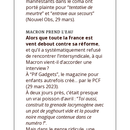
manifestants dans le coma ont
porté plainte pour “
tentative de
meurtre
” et “
entrave aux secours
”
(Nouvel Obs, 29 mars).
MACRON PREND L’EAU
Alors que toute la France est
vent debout contre sa réforme
,
et qu’il a systématiquement refusé
de rencontrer l’intersyndicale, à qui
Macron vient-il d’accorder une
interview ?
À “Pif Gadgets”, le magazine pour
enfants autrefois créé… par le PCF
(29 mars 2023).
À deux jours près, c’était presque
un vrai poisson d’avril : “
Toi aussi,
construit ta grenade lacrymogène avec
un pot de yoghourt vide et la poudre
noire magique contenue dans ce
numéro !
“.
Mais dans le genre ridicule, une