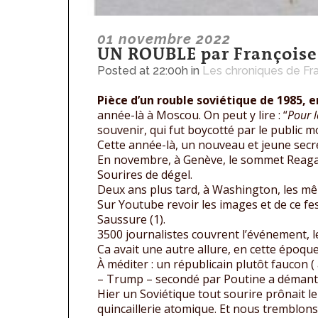
01 novembre 2022
UN ROUBLE par Françoise
Posted at 22:00h
in
Les chroniques de Fr
Pièce d’un rouble soviétique de 1985, e
année-là à Moscou. On peut y lire : “
Pour l
souvenir, qui fut boycotté par le public 
Cette année-là, un nouveau et jeune secré
En novembre, à Genève, le sommet Reagan-
Sourires de dégel.
Deux ans plus tard, à Washington, les mê
Sur Youtube revoir les images et de ce fest
Saussure (1).
3500 journalistes couvrent l’événement, le
Ca avait une autre allure, en cette époque
À méditer : un républicain plutôt faucon ( 
– Trump – secondé par Poutine a démantel
Hier un Soviétique tout sourire prônait l
quincaillerie atomique. Et nous tremblons