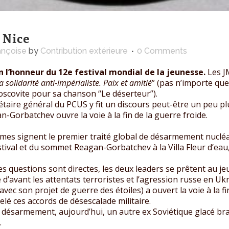
 Nice
ançoise
by
Contribution extérieure
0 Comments
n l’honneur du 12e festival mondial de la jeunesse.
Les J
a solidarité anti-impérialiste. Paix et amitié
” (pas n’importe que
moscovite pour sa chanson “Le déserteur”).
taire général du PCUS y fit un discours peut-être un peu pl
Gorbatchev ouvre la voie à la fin de la guerre froide.
mes signent le premier traité global de désarmement nucléa
ival et du sommet Reagan-Gorbatchev à la Villa Fleur d’eau, et 
s questions sont directes, les deux leaders se prêtent au jeu
 d’avant les attentats terroristes et l’agression russe en Ukr
avec son projet de guerre des étoiles) a ouvert la voie à la f
é ces accords de désescalade militaire.
e désarmement, aujourd’hui, un autre ex Soviétique glacé br
.