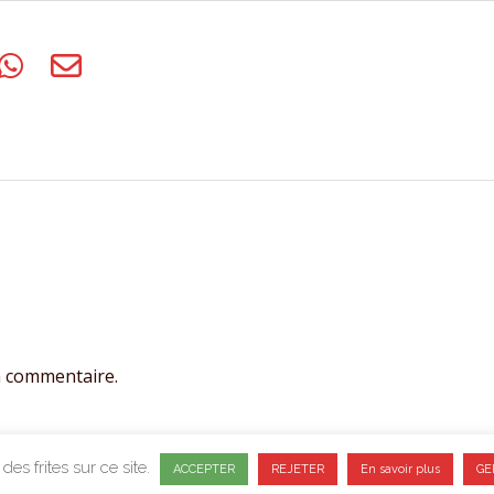
n commentaire.
des frites sur ce site.
ACCEPTER
REJETER
En savoir plus
GE
CONFIDENTIALITE
CGV