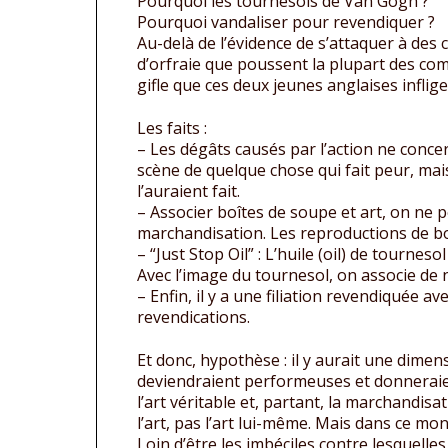
Pourquoi les tournesols de Van Gogh ?
Pourquoi vandaliser pour revendiquer ?
Au-delà de l’évidence de s’attaquer à des c
d’orfraie que poussent la plupart des comm
gifle que ces deux jeunes anglaises infli
Les faits :
– Les dégâts causés par l’action ne concer
scène de quelque chose qui fait peur, mais
l’auraient fait.
– Associer boîtes de soupe et art, on ne p
marchandisation. Les reproductions de bo
– “Just Stop Oil” : L’huile (oil) de tourn
Avec l’image du tournesol, on associe de 
– Enfin, il y a une filiation revendiquée a
revendications.
Et donc, hypothèse : il y aurait une dimen
deviendraient performeuses et donneraient
l’art véritable et, partant, la marchandisat
l’art, pas l’art lui-même. Mais dans ce mon
Loin d’être les imbéciles contre lesquell