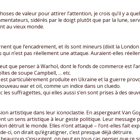
hoses de valeur pour attirer l’attention, je crois qu’il y a que
entateurs, sidérés par le doigt plutôt que par la lune, servi
gent au vieux monde.
nent que l’encadrement, et ils sont mineurs (dixit la London 
 qui n’est pas réellement une attaque. Auraient-elles réelle
eut que penser à Warhol, dont le fonds de commerce est l’art 
îtes de soupe Campbell, … etc.
esol est particulièrement produite en Ukraine et la guerre pro
nouveau war et oil, comme un indice dans un cluedo.
vec les suffragettes, qui elles aussi s’en sont prises à des œ
sion artistique dans leur iconoclastie. En aspergeant Van Gog
 un sens artistique à leur geste politique. Leur message po
ion détruit le monde. Elles n’ont attaqué – l’ont-elles fait ex
de-ci, on dirait qu’égratigner, c’est presque déjà détruire.
es beaucoup s’insurgent, on peut en tous cas penser que ce s