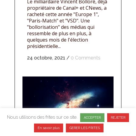
Le milliardaire Vincent Bolloré, déjà
propriétaire de Canal+ et CNews, a
racheté cette année "Europe 1",
"Paris-Match" et "VSD". Une
"bollorisation" des médias qui
ressemble de plus en plus, à
quelques mois de l'élection
présidentielle...
24 octobre, 2021
/
0 Comments
Nous utilisons des frites sur ce site.
ACCEPTER
REJETER
En savoir plus
GERER LES FRITES